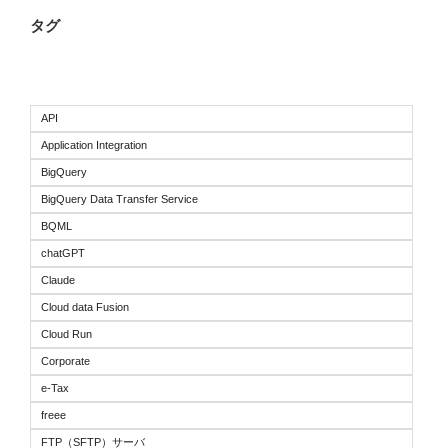
タグ
API
Application Integration
BigQuery
BigQuery Data Transfer Service
BQML
chatGPT
Claude
Cloud data Fusion
Cloud Run
Corporate
e-Tax
freee
FTP（SFTP）サーバ