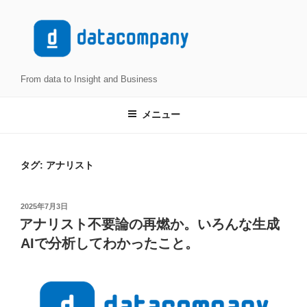
コ
ン
テ
ン
ツ
From data to Insight and Business
へ
ス
メニュー
キ
ッ
プ
タグ:
アナリスト
投
2025年7月3日
稿
アナリスト不要論の再燃か。いろんな生成
日:
AIで分析してわかったこと。