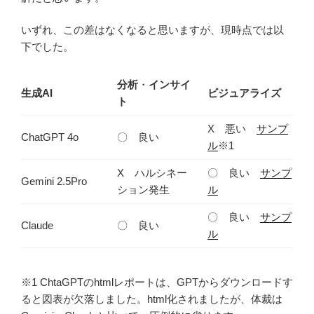
いずれ、この差はなくなると思いますが、現時点では以
下でした。
分析
・
インサイ
生成AI
ビジュアライズ
ト
X 悪い
サンプ
ChatGPT 4o
〇 良い
ル
※1
X ハルシネー
〇 良い
サンプ
Gemini 2.5Pro
ション発生
ル
〇 良い
サンプ
Claude
〇 良い
ル
※1 ChtaGPTのhtmlレポートは、GPTからダウンロードす
ると図表が欠落しました。html化されましたが、体裁は