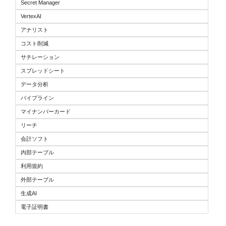
Secret Manager
VertexAI
アナリスト
コスト削減
サチレーション
スプレッドシート
データ分析
パイプライン
マイナンバーカード
リーチ
会計ソフト
内部テーブル
利用規約
外部テーブル
生成AI
電子証明書