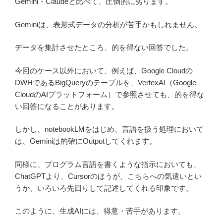
Gemini・Claudeと比べて、圧倒的に劣ります。
Geminiは、表形式データの分析が苦手かもしれません。
データを集計させたところ、的を得ない回答でした。
今回のケース以外において、例えば、Google Cloudの
DWHであるBigQueryのテーブルを、VertexAI（Google
CloudのAIプラットフォーム）で参照させても、的を得な
い回答になることがあります。
しかし、notebookLMをはじめ、言語を扱う処理において
は、Geminiは的確にOutputしてくれます。
同様に、プログラム言語を書くような指示においても、
ChatGPTより、Cursorのほうが、こちらへの気遣いとい
うか、いろいろ先回りして記述してくれる印象です。
このように、生成AIには、得意・苦手があります。