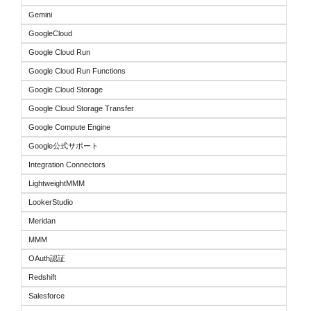
Gemini
GoogleCloud
Google Cloud Run
Google Cloud Run Functions
Google Cloud Storage
Google Cloud Storage Transfer
Google Compute Engine
Google公式サポート
Integration Connectors
LightweightMMM
LookerStudio
Meridan
MMM
OAuth認証
Redshift
Salesforce