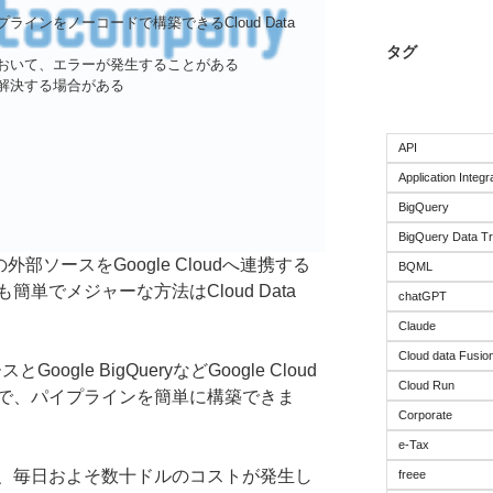
イプラインをノーコードで構築できるCloud Data
タグ
おいて、エラーが発生することがある
解決する場合がある
API
Application Integr
BigQuery
BigQuery Data Tr
ft等の外部ソースをGoogle Cloudへ連携する
BQML
単でメジャーな方法はCloud Data
chatGPT
Claude
Cloud data Fusio
スとGoogle BigQueryなどGoogle Cloud
Cloud Run
で、パイプラインを簡単に構築できま
Corporate
e-Tax
、毎日およそ数十ドルのコストが発生し
freee