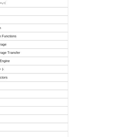
サーバ
n
 Functions
rage
rage Transfer
Engine
ート
ctors