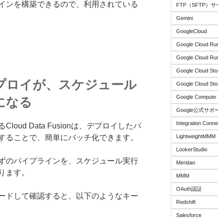
インを構築できるので、利用されている
FTP（SFTP）
Gemini
GoogleCloud
Google Cloud Ru
Google Cloud Run
Google Cloud Sto
プロイが、スケジュール
Google Cloud Sto
Google Compute 
になる
Google公式サポ
Integration Conne
ud Data Fusionは、デプロイしたパ
LightweightMMM
することで、簡単にバッチ化できます。
LookerStudio
ずのパイプラインを、スケジュール実行
Meridan
ります。
MMM
OAuth認証
ードして確認すると、以下のようなキー
Redshift
Salesforce