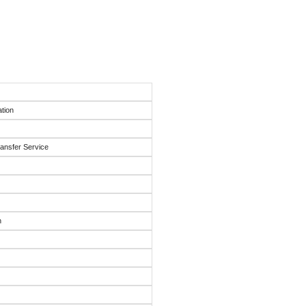
ation
ansfer Service
n