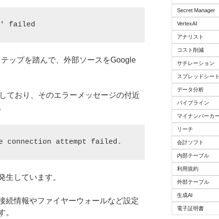
Secret Manager
VertexAI
' failed
アナリスト
コスト削減
複数のステップを踏んで、外部ソースをGoogle
サチレーション
スプレッドシー
データ分析
で失敗しており、そのエラーメッセージの付近
パイプライン
。
マイナンバーカ
リーチ
 connection attempt failed.
会計ソフト
内部テーブル
利用規約
発生しています。
外部テーブル
生成AI
接続情報やファイヤーウォールなど設定
電子証明書
す。