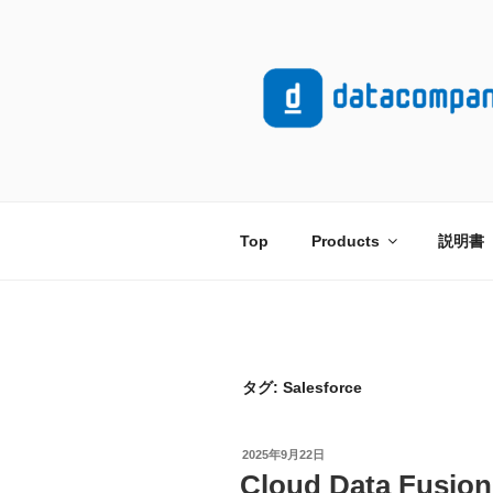
コ
ン
テ
ン
ツ
へ
ス
キ
ッ
Top
Products
説明書
プ
タグ:
Salesforce
投
2025年9月22日
稿
Cloud Data F
日: