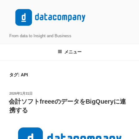
コ
ン
テ
ン
ツ
From data to Insight and Business
へ
ス
メニュー
キ
ッ
プ
タグ:
API
投
2026年1月31日
稿
会計ソフトfreeeのデータをBigQueryに連
日:
携する