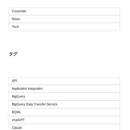
Corporate
News
Tech
タグ
API
Application Integration
BigQuery
BigQuery Data Transfer Service
BQML
chatGPT
Claude