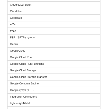
Cloud data Fusion
Cloud Run
Corporate
e-Tax
freee
FTP（SFTP）サーバ
Gemini
GoogleCloud
Google Cloud Run
Google Cloud Run Functions
Google Cloud Storage
Google Cloud Storage Transfer
Google Compute Engine
Google公式サポート
Integration Connectors
LightweightMMM