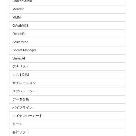
LookerStudio
Meridan
MMM
OAuth認証
Redshift
Salesforce
Secret Manager
VertexAI
アナリスト
コスト削減
サチレーション
スプレッドシート
データ分析
パイプライン
マイナンバーカード
リーチ
会計ソフト