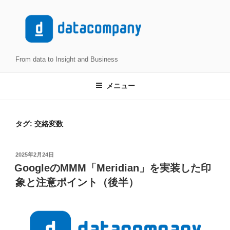
コ
ン
テ
ン
ツ
From data to Insight and Business
へ
ス
メニュー
キ
ッ
プ
タグ:
交絡変数
投
2025年2月24日
稿
GoogleのMMM「Meridian」を実装した印
日:
象と注意ポイント（後半）