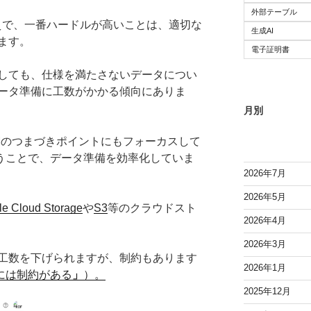
外部テーブル
えで、一番ハードルが高いことは、適切な
生成AI
ます。
電子証明書
しても、仕様を満たさないデータについ
ータ準備に工数がかかる傾向にありま
月別
MMMのつまづきポイントにもフォーカスして
ormを使うことで、データ準備を効率化していま
2026年7月
2026年5月
e Cloud Storage
や
S3
等のクラウドスト
2026年4月
2026年3月
工数を下げられますが、制約もあります
2026年1月
ormには制約がある
」
）。
2025年12月