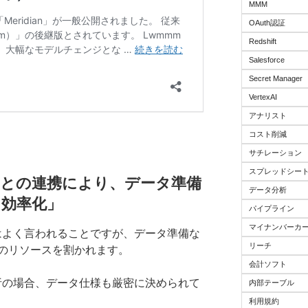
MMM
OAuth認証
Redshift
Salesforce
Secret Manager
VertexAI
アナリスト
コスト削減
サチレーション
スプレッドシー
tformとの連携により、データ準備
データ分析
を効率化
」
パイプライン
マイナンバーカ
はよく言われることですが、データ準備な
リーチ
のリソースを割かれます。
会計ソフト
析の場合、データ仕様も厳密に決められて
内部テーブル
利用規約