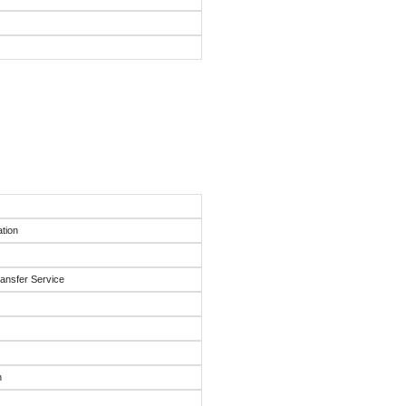
ation
ansfer Service
n