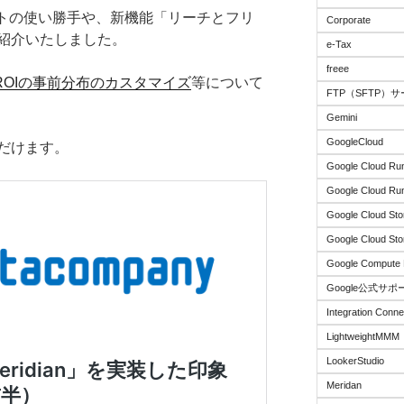
ポートの使い勝手や、新機能「リーチとフリ
Corporate
紹介いたしました。
e-Tax
freee
ROIの事前分布のカスタマイズ
等について
FTP（SFTP）
Gemini
GoogleCloud
だけます。
Google Cloud Ru
Google Cloud Run
Google Cloud Sto
Google Cloud Sto
Google Compute 
Google公式サポ
Integration Conne
LightweightMMM
LookerStudio
Meridan