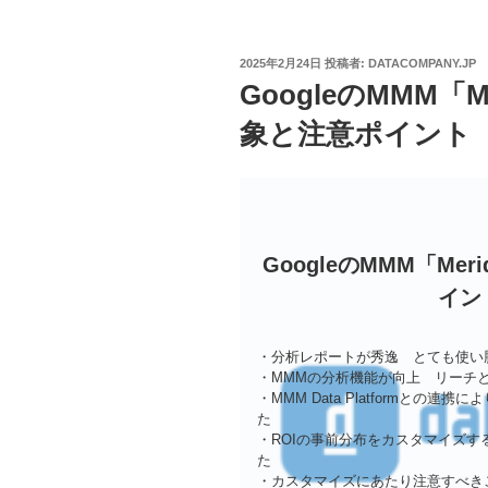
投
2025年2月24日
投稿者:
DATACOMPANY.JP
稿
GoogleのMMM「
日:
象と注意ポイント
GoogleのMMM「Me
イン
・分析レポートが秀逸 とても使い
・MMMの分析機能が向上 リーチ
・MMM Data Platformとの連
た
・ROIの事前分布をカスタマイズ
た
・カスタマイズにあたり注意すべき