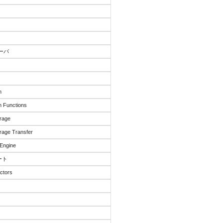
サーバ
n
 Functions
rage
rage Transfer
Engine
ート
ctors