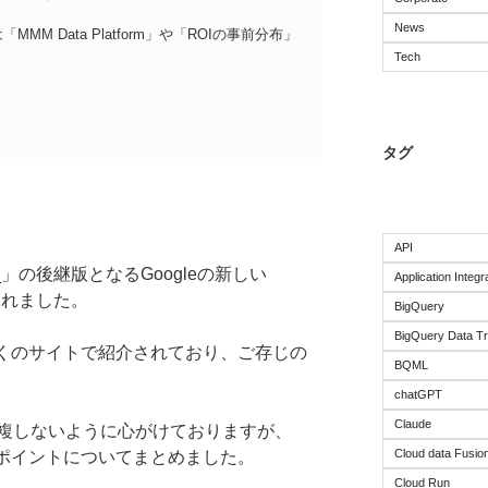
News
M Data Platform」や「ROIの事前分布」
Tech
タグ
API
）
」の後継版となるGoogleの新しい
Application Integr
されました。
BigQuery
BigQuery Data Tr
に多くのサイトで紹介されており、ご存じの
BQML
chatGPT
Claude
複しないように心がけておりますが、
Cloud data Fusio
注意ポイントについてまとめました。
Cloud Run