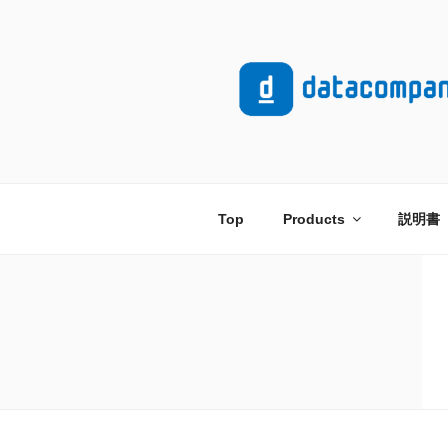
コ
ン
テ
ン
ツ
へ
ス
キ
ッ
Top
Products
説明書
プ