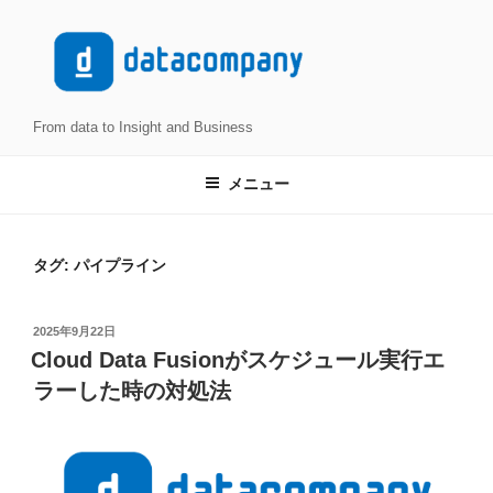
コ
ン
テ
ン
ツ
From data to Insight and Business
へ
ス
メニュー
キ
ッ
プ
タグ:
パイプライン
投
2025年9月22日
稿
Cloud Data Fusionがスケジュール実行エ
日:
ラーした時の対処法