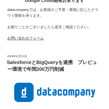
Google Cloud開発お承ります
datacompanyでは、お客様のご予算・環境に応じたクラ
ウド開発を承ります。
お困りごとがございましたら是非ご相談ください。
お問い合わせフォーム
投
2024年12月11日
稿
SalesforceとBigQueryを連携 プレビュ
日:
ー環境で年間200万円削減